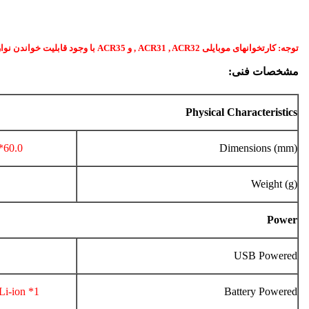
توجه: کارتخوانهای موبایلی ACR31 , ACR32 , و ACR35 با وجود قابلیت خواندن نوار مغناطیسی (کارتهای شتابی)، در هیچکدام از بانکهای ایران مورد استفاده قرار نگرفته اند.
مشخصات فنی:
Physical Characteristics
60.0*42.0*13.0
Dimensions (mm)
Weight (g)
Power
USB Powered
1* Rechargeable Li-ion
Battery Powered