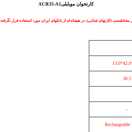
کارتخوان موبایلی
ACR35-A1
30.5
-