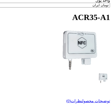
واحد پول
ACR35-A1
توضيحات محصول
نظرات(0)