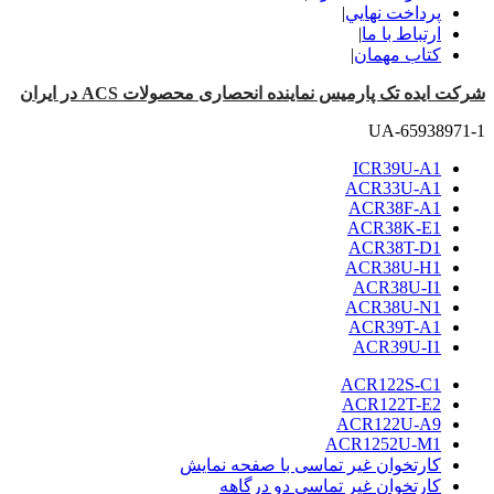
پرداخت نهايي
|
ارتباط با ما
|
کتاب مهمان
|
شرکت ایده تک پارمیس نماینده انحصاری محصولات ACS در ایران
UA-65938971-1
ICR39U-A1
ACR33U-A1
ACR38F-A1
ACR38K-E1
ACR38T-D1
ACR38U-H1
ACR38U-I1
ACR38U-N1
ACR39T-A1
ACR39U-I1
ACR122S-C1
ACR122T-E2
ACR122U-A9
ACR1252U-M1
کارتخوان غیر تماسی با صفحه نمایش
کارتخوان غیر تماسی دو درگاهه