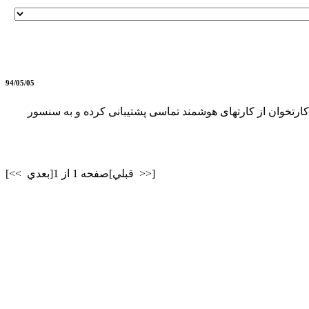
94/05/05
 شرکت ACS دو مدل کارتخوان تولید می کند که دارای سنسور شناسایی اثر انگشت هستند: AET65-B1 این کارتخوان از کارتهای هوشمند تماسی پشتیبانی کرده و به سنسور
[<< قبلي]
صفحه 1 از 1
[بعدي >>]