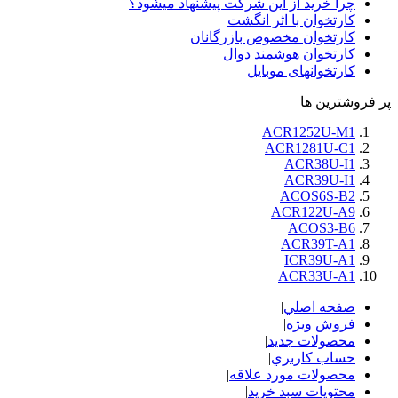
چرا خرید از این شرکت پیشنهاد میشود؟
کارتخوان با اثر انگشت
کارتخوان مخصوص بازرگانان
کارتخوان هوشمند دوال
کارتخوانهای موبایل
پر فروشترين ها
ACR1252U-M1
ACR1281U-C1
ACR38U-I1
ACR39U-I1
ACOS6S-B2
ACR122U-A9
ACOS3-B6
ACR39T-A1
ICR39U-A1
ACR33U-A1
صفحه اصلي
|
فروش ویژه
|
محصولات جدید
|
حساب کاربري
|
محصولات مورد علاقه
|
محتويات سبد خريد
|