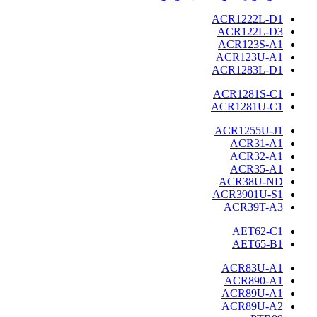
ACR1222L-D1
ACR122L-D3
ACR123S-A1
ACR123U-A1
ACR1283L-D1
ACR1281S-C1
ACR1281U-C1
ACR1255U-J1
ACR31-A1
ACR32-A1
ACR35-A1
ACR38U-ND
ACR3901U-S1
ACR39T-A3
AET62-C1
AET65-B1
ACR83U-A1
ACR890-A1
ACR89U-A1
ACR89U-A2