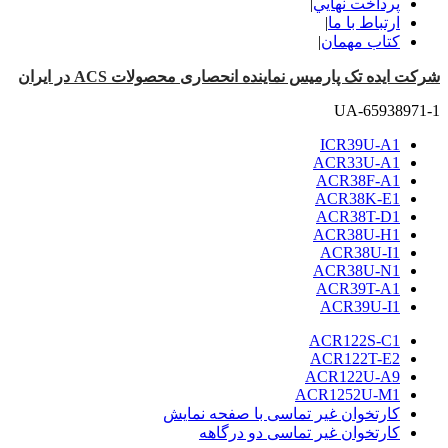
پرداخت نهايي
|
ارتباط با ما
|
کتاب مهمان
|
شرکت ایده تک پارمیس نماینده انحصاری محصولات ACS در ایران
UA-65938971-1
ICR39U-A1
ACR33U-A1
ACR38F-A1
ACR38K-E1
ACR38T-D1
ACR38U-H1
ACR38U-I1
ACR38U-N1
ACR39T-A1
ACR39U-I1
ACR122S-C1
ACR122T-E2
ACR122U-A9
ACR1252U-M1
کارتخوان غیر تماسی با صفحه نمایش
کارتخوان غیر تماسی دو درگاهه