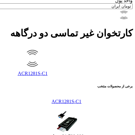
واحد پول
کارتخوان غیر تماسی دو درگاهه
ACR1281S-C1
برخی از محصولات منتخب
ACR1281S-C1