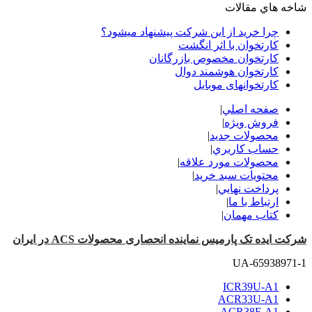
شاخه هاي مقالات
چرا خرید از این شرکت پیشنهاد میشود؟
کارتخوان با اثر انگشت
کارتخوان مخصوص بازرگانان
کارتخوان هوشمند دوال
کارتخوانهای موبایل
صفحه اصلي
|
فروش ویژه
|
محصولات جدید
|
حساب کاربري
|
محصولات مورد علاقه
|
محتويات سبد خريد
|
پرداخت نهايي
|
ارتباط با ما
|
کتاب مهمان
|
شرکت ایده تک پارمیس نماینده انحصاری محصولات ACS در ایران
UA-65938971-1
ICR39U-A1
ACR33U-A1
ACR38F-A1