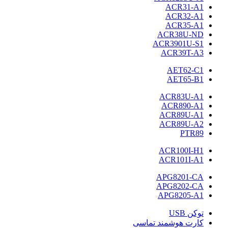
ACR31-A1
ACR32-A1
ACR35-A1
ACR38U-ND
ACR3901U-S1
ACR39T-A3
AET62-C1
AET65-B1
ACR83U-A1
ACR890-A1
ACR89U-A1
ACR89U-A2
PTR89
ACR100I-H1
ACR101I-A1
APG8201-CA
APG8202-CA
APG8205-A1
توکن USB
کارت هوشمند تماسی