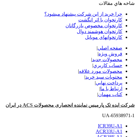
شاخه هاي مقالات
چرا خرید از این شرکت پیشنهاد میشود؟
کارتخوان با اثر انگشت
کارتخوان مخصوص بازرگانان
کارتخوان هوشمند دوال
کارتخوانهای موبایل
صفحه اصلي
|
فروش ویژه
|
محصولات جدید
|
حساب کاربري
|
محصولات مورد علاقه
|
محتويات سبد خريد
|
پرداخت نهايي
|
ارتباط با ما
|
کتاب مهمان
|
شرکت ایده تک پارمیس نماینده انحصاری محصولات ACS در ایران
UA-65938971-1
ICR39U-A1
ACR33U-A1
ACR38F-A1