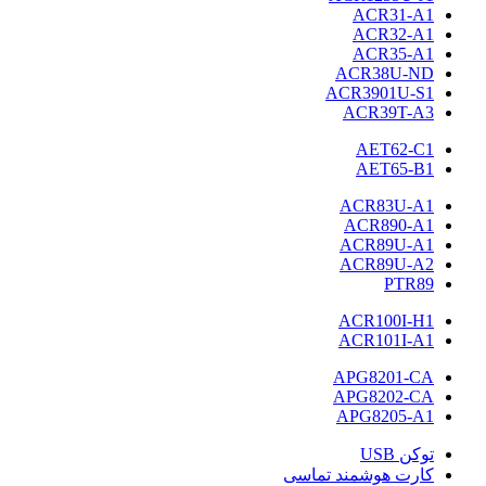
ACR31-A1
ACR32-A1
ACR35-A1
ACR38U-ND
ACR3901U-S1
ACR39T-A3
AET62-C1
AET65-B1
ACR83U-A1
ACR890-A1
ACR89U-A1
ACR89U-A2
PTR89
ACR100I-H1
ACR101I-A1
APG8201-CA
APG8202-CA
APG8205-A1
توکن USB
کارت هوشمند تماسی