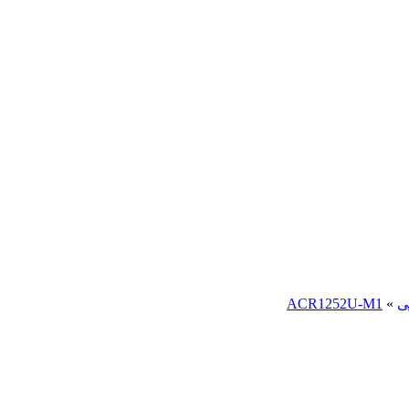
ی
»
ACR1252U-M1