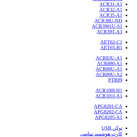
ACR31-A1
ACR32-A1
ACR35-A1
ACR38U-ND
ACR3901U-S1
ACR39T-A3
AET62-C1
AET65-B1
ACR83U-A1
ACR890-A1
ACR89U-A1
ACR89U-A2
PTR89
ACR100I-H1
ACR101I-A1
APG8201-CA
APG8202-CA
APG8205-A1
توکن USB
کارت هوشمند تماسی