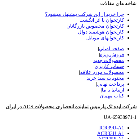
شاخه هاي مقالات
چرا خرید از این شرکت پیشنهاد میشود؟
کارتخوان با اثر انگشت
کارتخوان مخصوص بازرگانان
کارتخوان هوشمند دوال
کارتخوانهای موبایل
صفحه اصلي
|
فروش ویژه
|
محصولات جدید
|
حساب کاربري
|
محصولات مورد علاقه
|
محتويات سبد خريد
|
پرداخت نهايي
|
ارتباط با ما
|
کتاب مهمان
|
شرکت ایده تک پارمیس نماینده انحصاری محصولات ACS در ایران
UA-65938971-1
ICR39U-A1
ACR33U-A1
ACR38F-A1