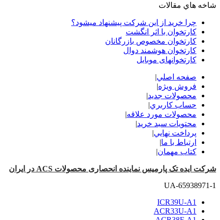
شاخه هاي مقالات
چرا خرید از این شرکت پیشنهاد میشود؟
کارتخوان با اثر انگشت
کارتخوان مخصوص بازرگانان
کارتخوان هوشمند دوال
کارتخوانهای موبایل
صفحه اصلي
|
فروش ویژه
|
محصولات جدید
|
حساب کاربري
|
محصولات مورد علاقه
|
محتويات سبد خريد
|
پرداخت نهايي
|
ارتباط با ما
|
کتاب مهمان
|
شرکت ایده تک پارمیس نماینده انحصاری محصولات ACS در ایران
UA-65938971-1
ICR39U-A1
ACR33U-A1
ACR38F-A1