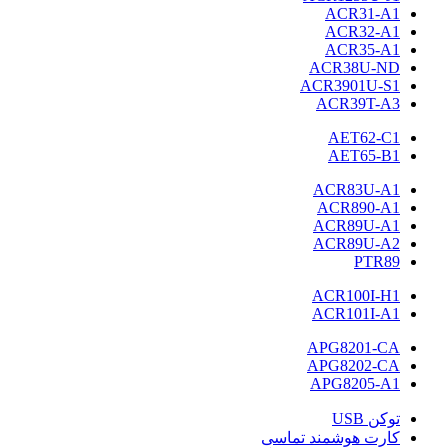
ACR31-A1
ACR32-A1
ACR35-A1
ACR38U-ND
ACR3901U-S1
ACR39T-A3
AET62-C1
AET65-B1
ACR83U-A1
ACR890-A1
ACR89U-A1
ACR89U-A2
PTR89
ACR100I-H1
ACR101I-A1
APG8201-CA
APG8202-CA
APG8205-A1
توکن USB
کارت هوشمند تماسی