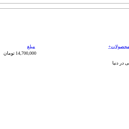
حصولات+
مبلغ
14,700,000 تومان
در دنیا