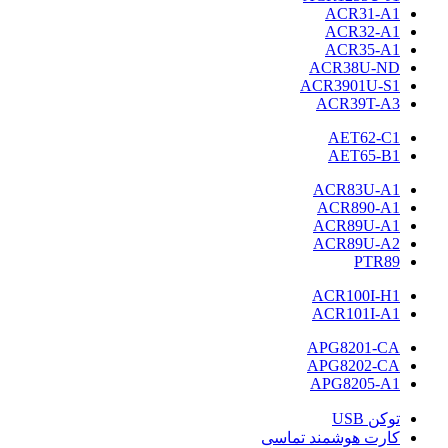
ACR31-A1
ACR32-A1
ACR35-A1
ACR38U-ND
ACR3901U-S1
ACR39T-A3
AET62-C1
AET65-B1
ACR83U-A1
ACR890-A1
ACR89U-A1
ACR89U-A2
PTR89
ACR100I-H1
ACR101I-A1
APG8201-CA
APG8202-CA
APG8205-A1
توکن USB
کارت هوشمند تماسی