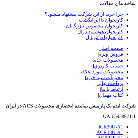
شاخه هاي مقالات
چرا خرید از این شرکت پیشنهاد میشود؟
کارتخوان با اثر انگشت
کارتخوان مخصوص بازرگانان
کارتخوان هوشمند دوال
کارتخوانهای موبایل
صفحه اصلي
|
فروش ویژه
|
محصولات جدید
|
حساب کاربري
|
محصولات مورد علاقه
|
محتويات سبد خريد
|
پرداخت نهايي
|
ارتباط با ما
|
کتاب مهمان
|
شرکت ایده تک پارمیس نماینده انحصاری محصولات ACS در ایران
UA-65938971-1
ICR39U-A1
ACR33U-A1
ACR38F-A1