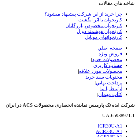
شاخه هاي مقالات
چرا خرید از این شرکت پیشنهاد میشود؟
کارتخوان با اثر انگشت
کارتخوان مخصوص بازرگانان
کارتخوان هوشمند دوال
کارتخوانهای موبایل
صفحه اصلي
|
فروش ویژه
|
محصولات جدید
|
حساب کاربري
|
محصولات مورد علاقه
|
محتويات سبد خريد
|
پرداخت نهايي
|
ارتباط با ما
|
کتاب مهمان
|
شرکت ایده تک پارمیس نماینده انحصاری محصولات ACS در ایران
UA-65938971-1
ICR39U-A1
ACR33U-A1
ACR38F-A1