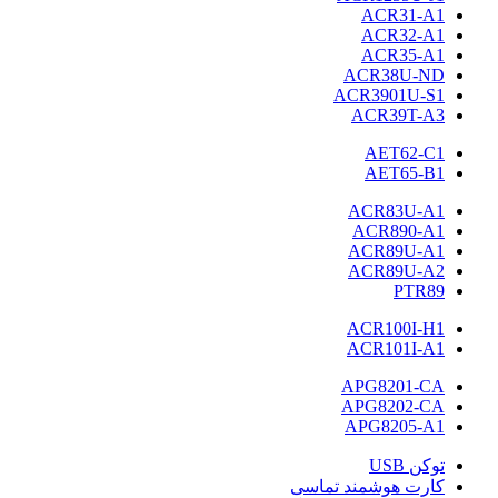
ACR31-A1
ACR32-A1
ACR35-A1
ACR38U-ND
ACR3901U-S1
ACR39T-A3
AET62-C1
AET65-B1
ACR83U-A1
ACR890-A1
ACR89U-A1
ACR89U-A2
PTR89
ACR100I-H1
ACR101I-A1
APG8201-CA
APG8202-CA
APG8205-A1
توکن USB
کارت هوشمند تماسی