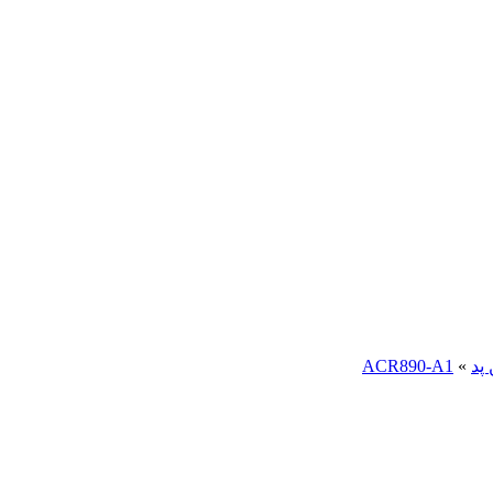
 پد
»
ACR890-A1