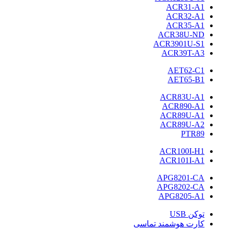
ACR31-A1
ACR32-A1
ACR35-A1
ACR38U-ND
ACR3901U-S1
ACR39T-A3
AET62-C1
AET65-B1
ACR83U-A1
ACR890-A1
ACR89U-A1
ACR89U-A2
PTR89
ACR100I-H1
ACR101I-A1
APG8201-CA
APG8202-CA
APG8205-A1
توکن USB
کارت هوشمند تماسی