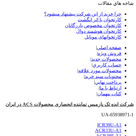
شاخه هاي مقالات
چرا خرید از این شرکت پیشنهاد میشود؟
کارتخوان با اثر انگشت
کارتخوان مخصوص بازرگانان
کارتخوان هوشمند دوال
کارتخوانهای موبایل
صفحه اصلي
|
فروش ویژه
|
محصولات جدید
|
حساب کاربري
|
محصولات مورد علاقه
|
محتويات سبد خريد
|
پرداخت نهايي
|
ارتباط با ما
|
کتاب مهمان
|
شرکت ایده تک پارمیس نماینده انحصاری محصولات ACS در ایران
UA-65938971-1
ICR39U-A1
ACR33U-A1
ACR38F-A1