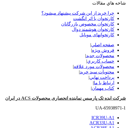
شاخه هاي مقالات
چرا خرید از این شرکت پیشنهاد میشود؟
کارتخوان با اثر انگشت
کارتخوان مخصوص بازرگانان
کارتخوان هوشمند دوال
کارتخوانهای موبایل
صفحه اصلي
|
فروش ویژه
|
محصولات جدید
|
حساب کاربري
|
محصولات مورد علاقه
|
محتويات سبد خريد
|
پرداخت نهايي
|
ارتباط با ما
|
کتاب مهمان
|
شرکت ایده تک پارمیس نماینده انحصاری محصولات ACS در ایران
UA-65938971-1
ICR39U-A1
ACR33U-A1
ACR38F-A1