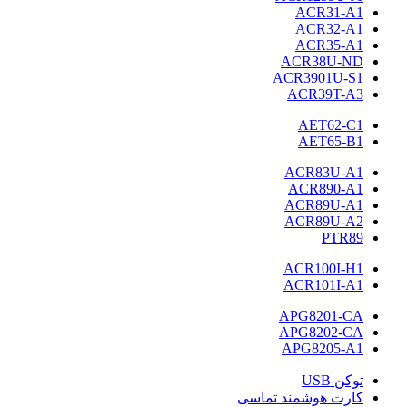
ACR31-A1
ACR32-A1
ACR35-A1
ACR38U-ND
ACR3901U-S1
ACR39T-A3
AET62-C1
AET65-B1
ACR83U-A1
ACR890-A1
ACR89U-A1
ACR89U-A2
PTR89
ACR100I-H1
ACR101I-A1
APG8201-CA
APG8202-CA
APG8205-A1
توکن USB
کارت هوشمند تماسی